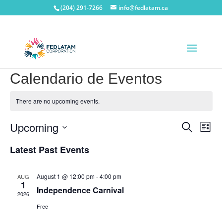
(204) 291-7266
info@fedlatam.ca
Calendario de Eventos
There are no upcoming events.
Events
Eve
Upcoming
Search
List
Vie
Search
Select
Nav
Latest Past Events
and
date.
Views
Navigat
August 1 @ 12:00 pm
-
4:00 pm
AUG
1
Independence Carnival
2026
Free