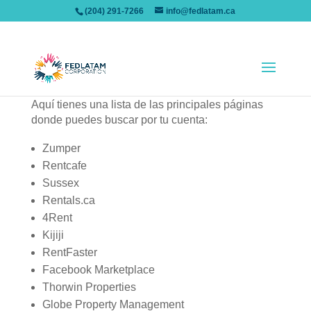
(204) 291-7266
info@fedlatam.ca
4. BÚSQUEDA DE VIVIENDA
Aquí tienes una lista de las principales páginas
donde puedes buscar por tu cuenta:
Zumper
Rentcafe
Sussex
Rentals.ca
4Rent
Kijiji
RentFaster
Facebook Marketplace
Thorwin Properties
Globe Property Management