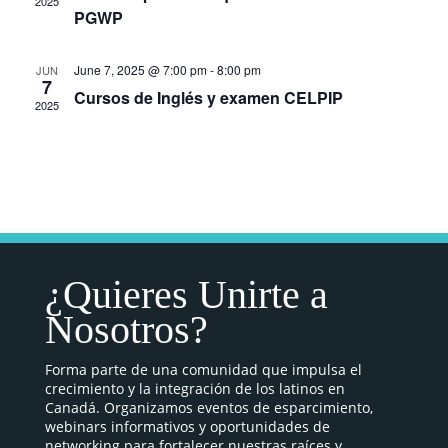
2025
PGWP
June 7, 2025 @ 7:00 pm
-
8:00 pm
JUN
7
Cursos de Inglés y examen CELPIP
2025
¿Quieres Unirte a
Nosotros?
Forma parte de una comunidad que impulsa el
crecimiento y la integración de los latinos en
Canadá. Organizamos eventos de esparcimiento,
webinars informativos y oportunidades de
networking para fortalecer nuestras raíces y