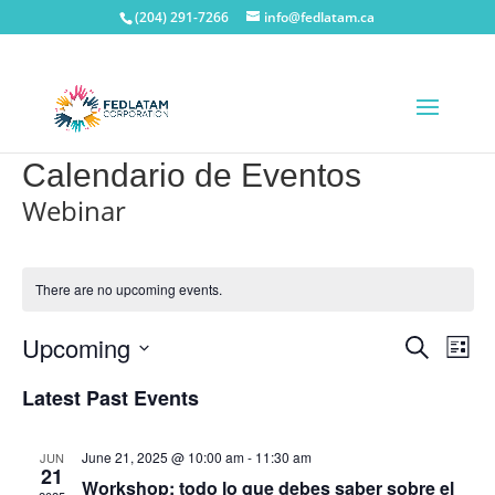
(204) 291-7266
info@fedlatam.ca
Calendario de Eventos
Webinar
There are no upcoming events.
Events
Eve
Upcoming
Search
List
Vie
Search
Select
Nav
Latest Past Events
and
date.
Views
Navigat
June 21, 2025 @ 10:00 am
-
11:30 am
JUN
21
Workshop: todo lo que debes saber sobre el