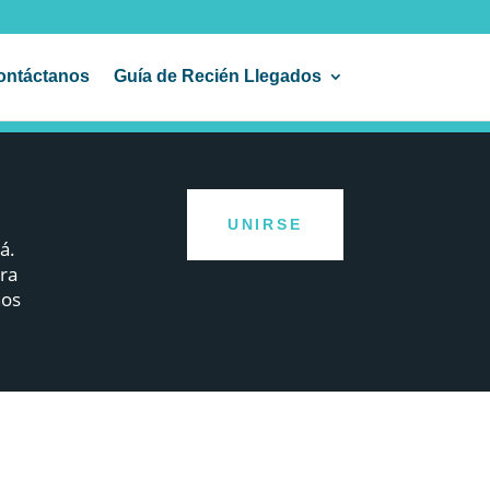
ontáctanos
Guía de Recién Llegados
UNIRSE
á.
ra
nos
s