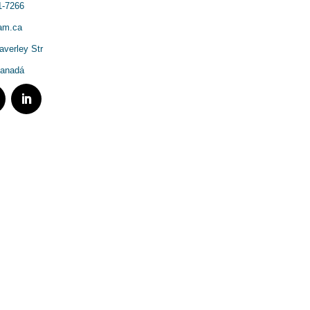
1-7266
tam.ca
verley Str
Canadá