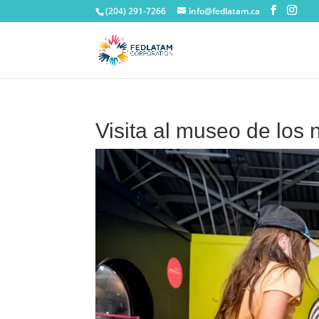
(204) 291-7266
info@fedlatam.ca
Visita al museo de los 