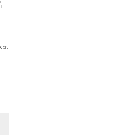
n
l
dor.